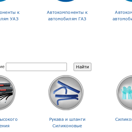
оненты к
Автокомпоненты к
Автоко
илям УАЗ
автомобилям ГАЗ
автомоб
ие
Высокого
Рукава и шланги
Силико
ения
Силиконовые